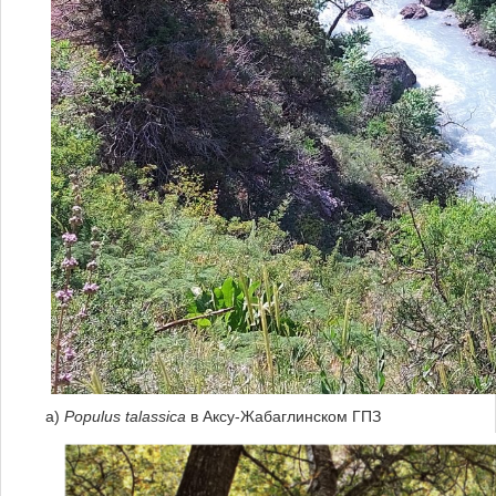
а)
Populus
talassica
в Аксу-Жабаглинском ГПЗ