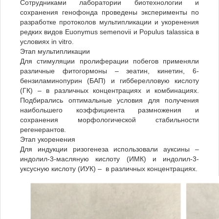
Сотрудниками лаборатории биотехнологии и
сохранения генофонда проведены эксперименты по
разработке протоколов мультипликации и укоренения
редких видов Euonymus semenovii и Populus talassica в
условиях in vitro.
Этап мультипликации
Для стимуляции пролиферации побегов применяли
различные фитогормоны – зеатин, кинетин, 6-
бензиламинопурин (БАП) и гибберелловую кислоту
(ГК) – в различных концентрациях и комбинациях.
Подбирались оптимальные условия для получения
наибольшего коэффициента размножения и
сохранения морфологической стабильности
регенерантов.
Этап укоренения
Для индукции ризогенеза использовали ауксины –
индолил-3-масляную кислоту (ИМК) и индолил-3-
уксусную кислоту (ИУК) – в различных концентрациях.