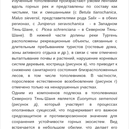
Изученные тополевники произрастают узкоми лентами
вдоль горных рек и представлены по составу как
чистыми, так и смешанными (с
Betula tianschanica
,
Malus sieversii
, представителями рода
Salix
– в обеих
регионах, с
Juniperus seravschanica
- в Западном
Тянь-Шане, с
Picea schrenciana
– в Северном Тянь-
Шане). В нижней части долины реки Тургень
расположены рекреационные объекты, связанные с
длительным пребыванием туристов (гостевые дома,
зоны активного отдыха и др.), в связи с чем отмечено
вытаптывание почвы и растений, нарушение корневых
систем деревьев, кострища (рисунок в), что приводит к
снижению санитарного состояния близрасположенных
лесов, в том числе тополевников. В частности,
порослевое естественное возобновление (рисунок г)
отмечено только на ненарушенных участках.
Одним из компоненов подлеска в тополевниках
Северного Тянь-Шаня является
Euonymus
semenovii
(рисунок д), который участвует в процессах
оползневых сукцессий, что подчеркивает его важное
средозащитное и противиэрозионное значение для
сохранения устойчивости горных экосистем. Вид
встречается в небольшом обилии, что делает его