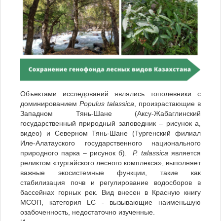
Объектами исследований являлись тополевники с
доминированием
Populus
talassica
, произрастающие в
Западном Тянь-Шане (Аксу-Жабаглинский
государственный природный заповедник – рисунок а,
видео) и Северном Тянь-Шане (Тургенский филиал
Иле-Алатауского государственного национального
природного парка – рисунок б).
P
.
talassica
является
реликтом «тургайского лесного комплекса», выполняет
важные экосистемные функции, такие как
стабилизация почв и регулирование водосборов в
бассейнах горных рек. Вид внесен в Красную книгу
МСОП, категория LC - вызывающие наименьшую
озабоченность, недостаточно изученные.