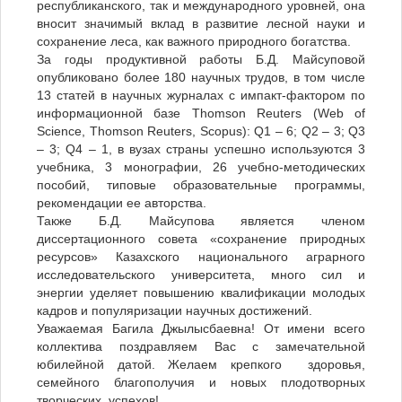
республиканского, так и международного уровней, она
вносит значимый вклад в развитие лесной науки и
сохранение леса, как важного природного богатства.
За годы продуктивной работы Б.Д. Майсуповой
опубликовано более 180 научных трудов, в том числе
13 статей в научных журналах с импакт-фактором по
информационной базе Thomson Reuters (Web of
Science, Thomson Reuters, Scopus): Q1 – 6; Q2 – 3; Q3
– 3; Q4 – 1, в вузах страны успешно используются 3
учебника, 3 монографии, 26 учебно-методических
пособий, типовые образовательные программы,
рекомендации ее авторства.
Также Б.Д. Майсупова является членом
диссертационного совета «сохранение природных
ресурсов» Казахского национального аграрного
исследовательского университета, много сил и
энергии уделяет повышению квалификации молодых
кадров и популяризации научных достижений.
Уважаемая Багила Джылысбаевна! От имени всего
коллектива поздравляем Вас с замечательной
юбилейной датой. Желаем крепкого здоровья,
семейного благополучия и новых плодотворных
творческих успехов!