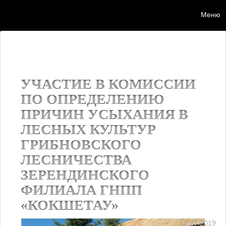
Меню
Мен
УЧАСТИЕ В КОМИССИИ
ПО ОПРЕДЕЛЕНИЮ
ПРИЧИН УСЫХАНИЯ В
ЛЕСНЫХ КУЛЬТУР
ГРИБНОВСКОГО
ЛЕСНИЧЕСТВА
ЗЕРЕНДИНСКОГО
ФИЛИАЛА ГНПП
«КОКШЕТАУ»
18.07.2019